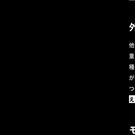
他
重
種
が
つ
え