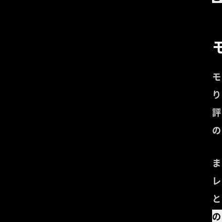
モ
り
評
の
ま
レ
と
の