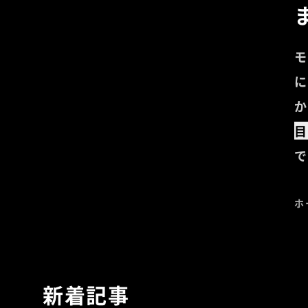
モ
に
か
目
で
ホ
新着記事