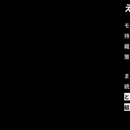
モ
持
織
策
ま
続
と
組