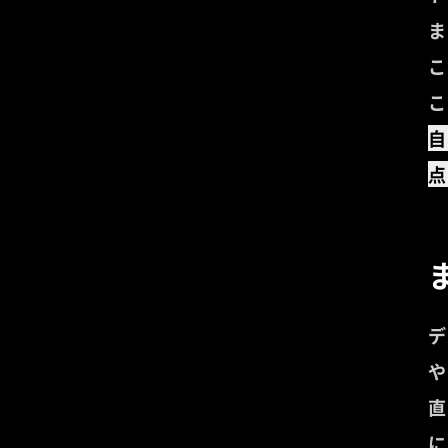
ま
こ
こ
自
点
デ
や
直
に