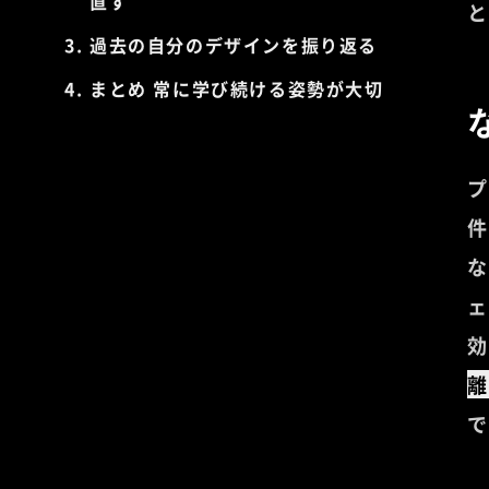
直す
と
過去の自分のデザインを振り返る
まとめ 常に学び続ける姿勢が大切
プ
件
な
ェ
効
離
で