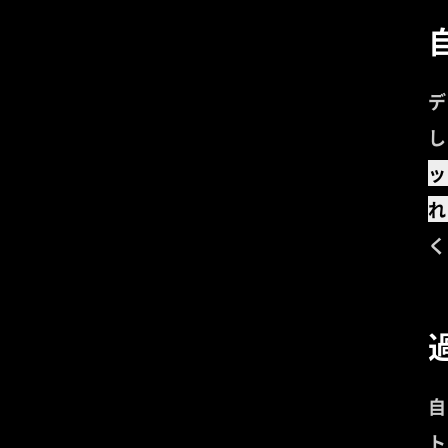
デ
し
ッ
れ
く
自
ト